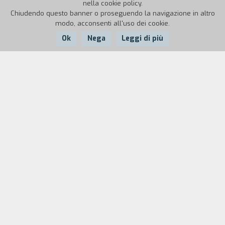
nella cookie policy.
Chiudendo questo banner o proseguendo la navigazione in altro
modo, acconsenti all'uso dei cookie.
Ok
Nega
Leggi di più
Nazione:
Anno:
Durata:
USA
1980
123'
Una famiglia di portoricani minacciati dalla mafia
per via di un libro contabile affida il figlio più
piccolo, Nick, alla vicina di casa Gloria, ex showgirl
e amante di un gangster di New York. Dopo lo
sterminio della famiglia, la scorbutica signora
che odia i bambini e il piccolo portoricano che
mal sopporta le donne – e che porta con sé il
prezioso libro – si danno a una fuga disperata,
tra sparatorie e liti. Tra i due, intanto, nasce un