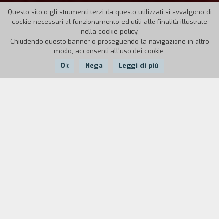
Questo sito o gli strumenti terzi da questo utilizzati si avvalgono di
cookie necessari al funzionamento ed utili alle finalità illustrate
nella cookie policy.
Chiudendo questo banner o proseguendo la navigazione in altro
modo, acconsenti all'uso dei cookie.
Ok
Nega
Leggi di più
Nazione:
Grecia,
Anno:
Durata:
Germania
2011
3'
Dopo la distruzione portata dal caos, la notte
può sembrare infinita. Ma basta il bagliore di una
luce inattesa per intravedere una nuova
speranza. E, in un crescendo di sovra impressioni
di immagini filmate in 16mm, ci troviamo di