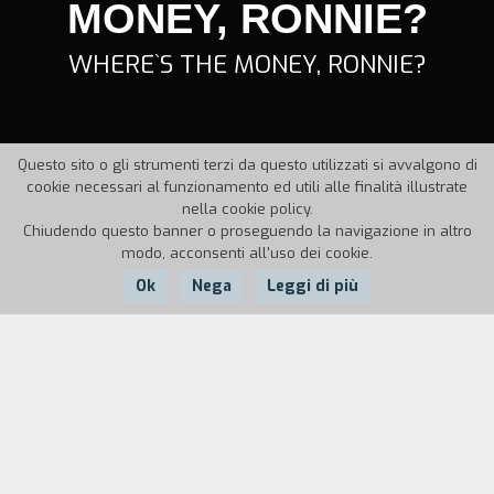
MONEY, RONNIE?
WHERE`S THE MONEY, RONNIE?
Questo sito o gli strumenti terzi da questo utilizzati si avvalgono di
cookie necessari al funzionamento ed utili alle finalità illustrate
nella cookie policy.
Chiudendo questo banner o proseguendo la navigazione in altro
modo, acconsenti all'uso dei cookie.
Ok
Nega
Leggi di più
Nazione:
Anno:
Durata:
UK
1996
12'
Un fallito tentativo di rapina a Sneinton. Tutti gli
implicati accusano Ronnie, Ronnie accusa tutti gli