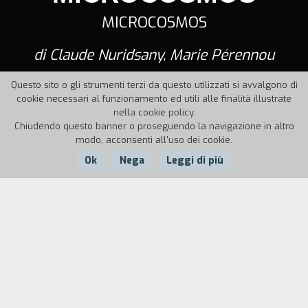
MICROCOSMOS
di Claude Nuridsany, Marie Pérennou
Questo sito o gli strumenti terzi da questo utilizzati si avvalgono di
cookie necessari al funzionamento ed utili alle finalità illustrate
nella cookie policy.
Chiudendo questo banner o proseguendo la navigazione in altro
modo, acconsenti all'uso dei cookie.
Ok
Nega
Leggi di più
Nazione:
RFT,
Anno:
Durata:
Svizzera
1996
74'
Microcosimos è un viaggio alla scoperta di un
pianeta sconosciuto e sublime: la Terra. Si tratta