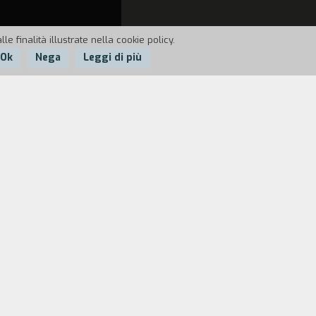
e finalità illustrate nella cookie policy.
Ok
Nega
Leggi di più
acit` di comunicare con l'esterno, e
 boccale con dentro un pesce rosso.