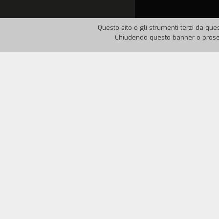
Questo sito o gli strumenti terzi da ques
Chiudendo questo banner o proseg
Nazione:
Francia
Anno:
1
Sonia lavora in un ufficio di cambio: è 
soprattutto con gli uomini. Fino a quan