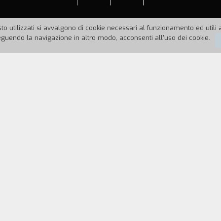
to utilizzati si avvalgono di cookie necessari al funzionamento ed utili all
uendo la navigazione in altro modo, acconsenti all'uso dei cookie.
996
Durata:
18'
una gabbia di vetro che rappresenta bene la sua incap
do un giorno un ragazzo le lascia sulla mensola un
REGISTA
CAST & CREDITS