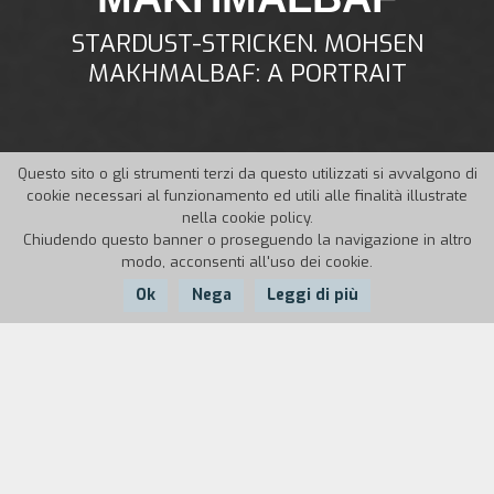
STARDUST-STRICKEN. MOHSEN
MAKHMALBAF: A PORTRAIT
Questo sito o gli strumenti terzi da questo utilizzati si avvalgono di
cookie necessari al funzionamento ed utili alle finalità illustrate
nella cookie policy.
Chiudendo questo banner o proseguendo la navigazione in altro
modo, acconsenti all'uso dei cookie.
Ok
Nega
Leggi di più
Nazione:
Anno:
Durata:
Iran
1996
70'
Mohsen Makhmalbaf è un regista che è vissuto
in povert` nella sua infanzia, si è unito ai