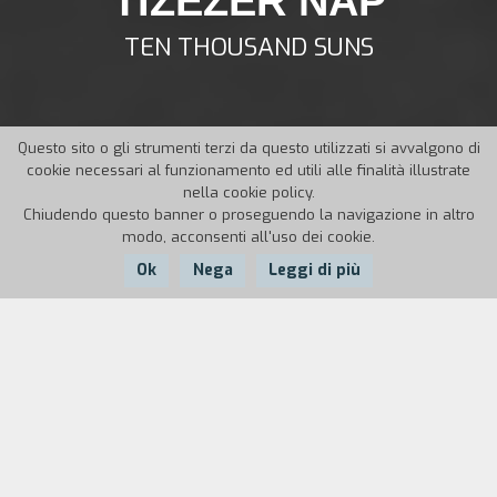
TIZEZER NAP
TEN THOUSAND SUNS
Questo sito o gli strumenti terzi da questo utilizzati si avvalgono di
cookie necessari al funzionamento ed utili alle finalità illustrate
nella cookie policy.
Chiudendo questo banner o proseguendo la navigazione in altro
modo, acconsenti all'uso dei cookie.
Ok
Nega
Leggi di più
Nazione:
Anno:
Durata:
Austria
1965
97'
Un contadino, Istvan Széles, narra al figlio
tornato provvisoriamente dalla citt` il suo
passato di bracciante al servizio dei padroni,