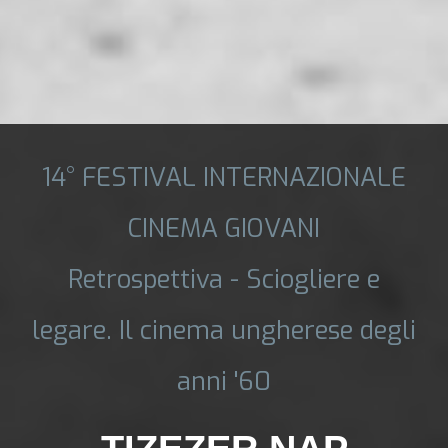
14° FESTIVAL INTERNAZIONALE
CINEMA GIOVANI
Retrospettiva - Sciogliere e
legare. Il cinema ungherese degli
anni '60