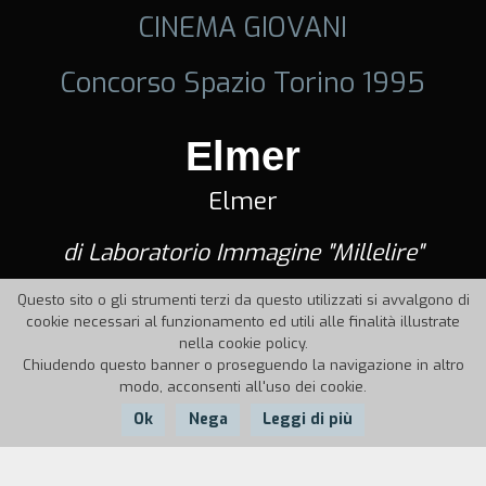
CINEMA GIOVANI
Concorso Spazio Torino 1995
Elmer
Elmer
di Laboratorio Immagine "Millelire"
Questo sito o gli strumenti terzi da questo utilizzati si avvalgono di
cookie necessari al funzionamento ed utili alle finalità illustrate
nella cookie policy.
Chiudendo questo banner o proseguendo la navigazione in altro
modo, acconsenti all'uso dei cookie.
Ok
Nega
Leggi di più