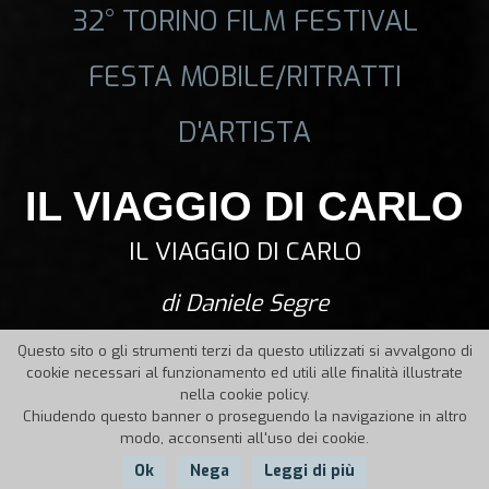
32° TORINO FILM FESTIVAL
FESTA MOBILE/RITRATTI
D'ARTISTA
IL VIAGGIO DI CARLO
IL VIAGGIO DI CARLO
di Daniele Segre
Questo sito o gli strumenti terzi da questo utilizzati si avvalgono di
cookie necessari al funzionamento ed utili alle finalità illustrate
nella cookie policy.
Chiudendo questo banner o proseguendo la navigazione in altro
modo, acconsenti all'uso dei cookie.
Ok
Nega
Leggi di più