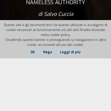
NAMELESS AUTHORITY
di Salvo Cuccia
Questo sito o gli strumenti terzi da questo utilizzati si avvalgono di
cookie necessari al funzionamento ed utili alle finalità illustrate
nella cookie policy.
Chiudendo questo banner o proseguendo la navigazione in altro
modo, acconsenti all'uso dei cookie.
Ok
Nega
Leggi di più
Nazione:
Anno:
Durata:
Italia
2015
93'
Palermo, 1995. Una coppia inizia una giornata
anomala. Lei è una quarantenne tormentata dal
pensiero dei bambini mai avuti; lui un
commissario di polizia dedito al proprio lavoro.