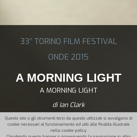
33° TORINO FILM FESTIVAL
ONDE 2015
A MORNING LIGHT
A MORNING LIGHT
di Ian Clark
Questo sito o gli strumenti terzi da questo utilizzati si avvalgono di
cookie necessari al funzionamento ed utili alle finalità illustrate
nella cookie policy.
Chiudendo questo banner o proseguendo la navigazione in altro