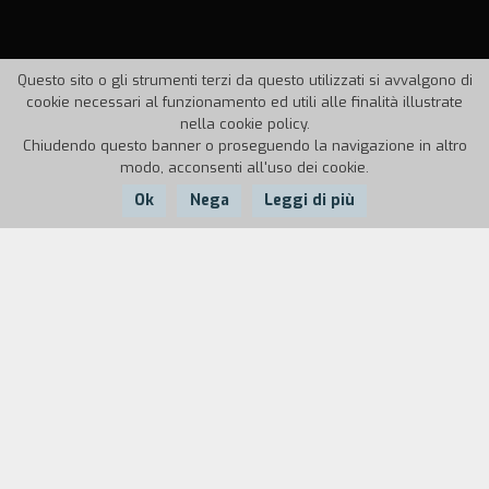
Questo sito o gli strumenti terzi da questo utilizzati si avvalgono di
cookie necessari al funzionamento ed utili alle finalità illustrate
nella cookie policy.
Chiudendo questo banner o proseguendo la navigazione in altro
modo, acconsenti all'uso dei cookie.
Ok
Nega
Leggi di più
Nazione:
Anno:
Durata:
Italia
1990
60'
Videodocumentario girato in Senegal, alla
scoperta della danza tradizionale africana
attraverso l'esperienza personale dei
protagonisti. Immagini di feste, di strade, di vita
quotidiana, di paesaggi.