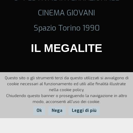
CINEMA GIOVANI
Spazio Torino 1990
IL MEGALITE
Questo sito o gli strumenti terzi da questo utilizzati si avvalgono di
cookie necessari al funzionamento ed utili alle finalità illustrate
nella cookie policy.
Chiudendo questo banner o proseguendo la navigazione in altro
modo, acconsenti all'uso dei cookie.
Ok
Nega
Leggi di più
Nazione:
Anno:
Durata: