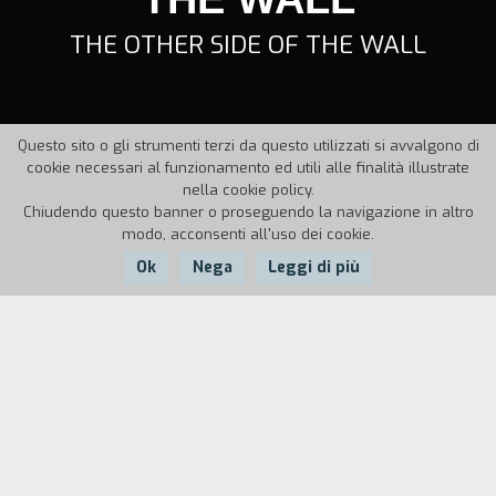
THE OTHER SIDE OF THE WALL
Questo sito o gli strumenti terzi da questo utilizzati si avvalgono di
cookie necessari al funzionamento ed utili alle finalità illustrate
nella cookie policy.
Chiudendo questo banner o proseguendo la navigazione in altro
modo, acconsenti all'uso dei cookie.
Ok
Nega
Leggi di più
Nazione:
Anno:
Durata:
Iran
1990
5'15''
Mentre sta andando a scuola, un ragazzino vede
un fiore in cima a un muro e pensa di coglierlo
per donarlo al suo insegnante. Un uomo anziano,