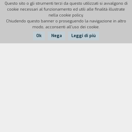
Questo sito o gli strumenti terzi da questo utilizzati si avvalgono di
cookie necessari al funzionamento ed utili alle finalità illustrate
nella cookie policy.
Chiudendo questo banner o proseguendo la navigazione in altro
modo, acconsenti all'uso dei cookie.
Ok
Nega
Leggi di più
Nazione:
Anno:
Durata:
Svizzera
1988
15'
"La guerra!". Questa è la notizia che Khan porta ai
suoi tre commilitoni svizzeri, rispettivamente di
lingua italiana, francese e tedesca.
Immediatamente la vita al posto di frontiera
diventa frenetica e gli avvenimenti precipitano: il
nemico si avvicina sempre di più e degli