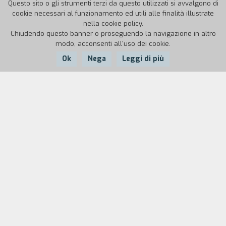
Questo sito o gli strumenti terzi da questo utilizzati si avvalgono di
cookie necessari al funzionamento ed utili alle finalità illustrate
nella cookie policy.
Chiudendo questo banner o proseguendo la navigazione in altro
modo, acconsenti all'uso dei cookie.
Ok
Nega
Leggi di più
Nazione:
Anno:
Durata:
Italia
1988
53'
"
Il cuore e le gambe (Herzog)
è il racconto di cosa
è stato il cinema di Herzog per me. Una sera del
1982 andai al Filmstudio, a Roma, a vedere
Nel
paese del silenzio e dell'oscurit`
e
Fata morgana
.
Sicuramente fu una delle esperienze più forti
della mia vita. Da allora la presenza ossessiva
del suo immaginario nel mio si faceva sempre