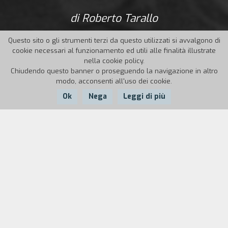
di Roberto Tarallo
Questo sito o gli strumenti terzi da questo utilizzati si avvalgono di
cookie necessari al funzionamento ed utili alle finalità illustrate
nella cookie policy.
Chiudendo questo banner o proseguendo la navigazione in altro
modo, acconsenti all'uso dei cookie.
Ok
Nega
Leggi di più
Nazione:
Anno:
Durata:
Italia
1989
15'30''
Un viaggio a riscoprire la città di Torino
attraverso le architetture, i volti, le emozioni, le
contraddizioni, in un particolare momento della
propria vita.