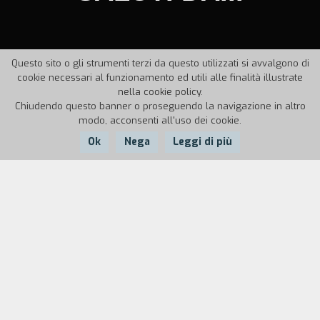
Questo sito o gli strumenti terzi da questo utilizzati si avvalgono di
cookie necessari al funzionamento ed utili alle finalità illustrate
nella cookie policy.
Chiudendo questo banner o proseguendo la navigazione in altro
modo, acconsenti all'uso dei cookie.
Ok
Nega
Leggi di più
Nazione:
Anno:
Durata:
Italia
1988
18'
Lo smembramento e il riassemblaggio di una
citt`, grattacieli, uomini, automobili, cielo, terra,
vita, morte. Una magica alchimia fatta di uomini e
di cose.