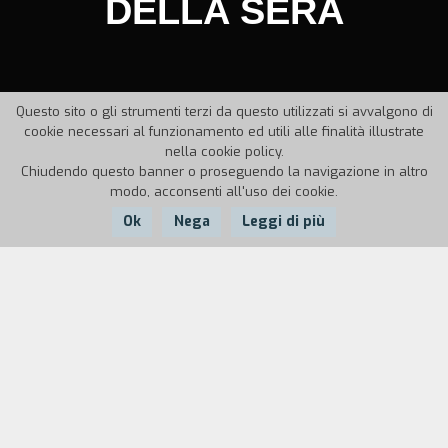
DELLA SERA
Questo sito o gli strumenti terzi da questo utilizzati si avvalgono di
cookie necessari al funzionamento ed utili alle finalità illustrate
nella cookie policy.
Chiudendo questo banner o proseguendo la navigazione in altro
modo, acconsenti all'uso dei cookie.
Ok
Nega
Leggi di più
Nazione:
Anno:
Italia
1989
Durata:
7'
Videoclip in cui musica e immagine si intersecano
in una storia d'amore