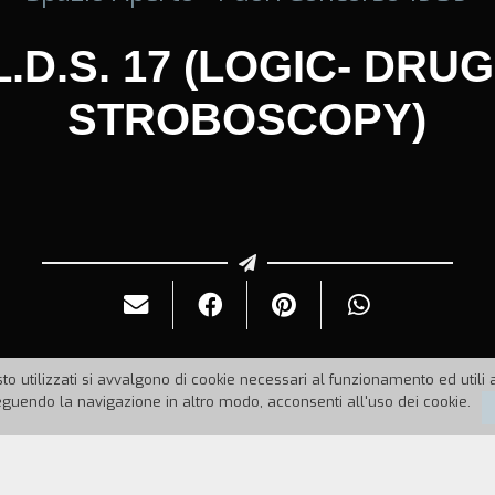
L.D.S. 17 (LOGIC- DRUG
STROBOSCOPY)
to utilizzati si avvalgono di cookie necessari al funzionamento ed utili all
uendo la navigazione in altro modo, acconsenti all'uso dei cookie.