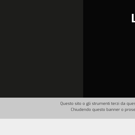
Questo sito o gli strumenti terzi da ques
Chiudendo questo banner o proseg