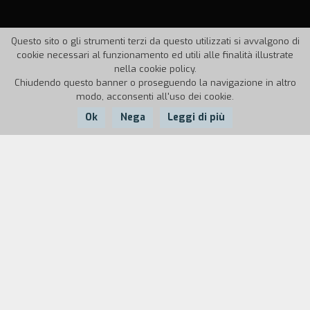
Questo sito o gli strumenti terzi da questo utilizzati si avvalgono di
cookie necessari al funzionamento ed utili alle finalità illustrate
nella cookie policy.
Chiudendo questo banner o proseguendo la navigazione in altro
modo, acconsenti all'uso dei cookie.
Ok
Nega
Leggi di più
Nazione:
Anno:
Durata:
UK
1989
50'
Un documentario sperimentale che utilizza
materiali video sulla nonna del regista e testi di
Marcel Proust.