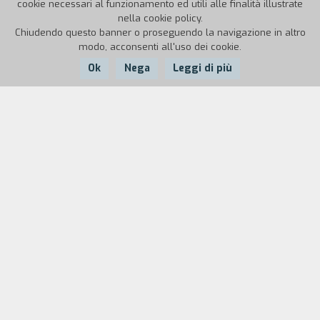
cookie necessari al funzionamento ed utili alle finalità illustrate
nella cookie policy.
Chiudendo questo banner o proseguendo la navigazione in altro
modo, acconsenti all'uso dei cookie.
Ok
Nega
Leggi di più
Nazione:
Anno:
Durata:
Italia
1987
18'
Obiettivi didattici
L'attivit` ha avuto come scopo lo stimolo e lo
sviluppo della capacit` del bambino di
comunicare e di esprimersi attraverso le
immagini, e l'acquisizione delle abilit` tecniche di
base per la realizzazione di un film.
Metodo di realizzazione