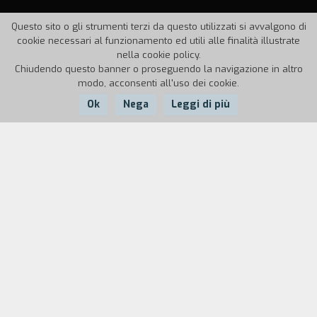
Questo sito o gli strumenti terzi da questo utilizzati si avvalgono di
cookie necessari al funzionamento ed utili alle finalità illustrate
nella cookie policy.
Chiudendo questo banner o proseguendo la navigazione in altro
modo, acconsenti all'uso dei cookie.
Ok
Nega
Leggi di più
Nazione:
Anno:
Durata:
Italia
1988
10'
Obiettivi didattici
Acquisizione della capacit` di comunicare e di
esprimersi attraverso le immagini. Conoscenza
ed apprendimento delle tecniche necessarie per
la realizzazione di un film d'animazione.