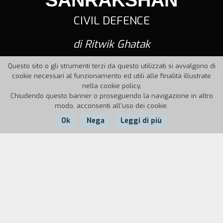
CIVIL DEFENCE
di Ritwik Ghatak
Questo sito o gli strumenti terzi da questo utilizzati si avvalgono di
cookie necessari al funzionamento ed utili alle finalità illustrate
nella cookie policy.
Chiudendo questo banner o proseguendo la navigazione in altro
modo, acconsenti all'uso dei cookie.
Ok
Nega
Leggi di più
Nazione:
Anno:
Durata:
India
1965
10'
Un film educativo su cosa fare o non fare per
protezione personale in caso di raid aereo.