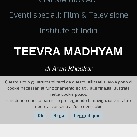
Eventi speciali: Film & Televisione
Institute of India
TEEVRA MADHYAM
di Arun Khopkar
Questo sito o gli strumenti terzi da questo utilizzati si avvalgono di
cookie necessari al funzionamento ed utili alle finalità illustrate
nella cookie policy.
Chiudendo questo banner o proseguendo la navigazione in altro
modo, acconsenti all'uso dei cookie.
Ok
Nega
Leggi di più
Nazione:
Anno:
Durata: