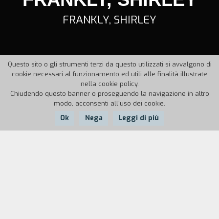
FRANKLY, SHIRLEY
Questo sito o gli strumenti terzi da questo utilizzati si avvalgono di
cookie necessari al funzionamento ed utili alle finalità illustrate
nella cookie policy.
Chiudendo questo banner o proseguendo la navigazione in altro
modo, acconsenti all'uso dei cookie.
Ok
Nega
Leggi di più
Nazione:
Anno:
Durata:
Canada
1987
10'23''
La storia è quella di una sosta notturna che è
durata molto. La cosa è raccontata con spirito da
uno dei due amanti, che ricorda l'ultima volta che