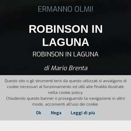
ERMANNO OLMI!
ROBINSON IN
LAGUNA
ROBINSON IN LAGUNA
di Mario Brenta
Questo sito o gli strumenti terzi da questo utilizzati si avvalgono di
cookie necessari al funzionamento ed utili alle finalità illustrate
nella cookie policy.
Chiudendo questo banner o proseguendo la navigazione in altro
modo, acconsenti all'uso dei cookie.
Ok
Nega
Leggi di più