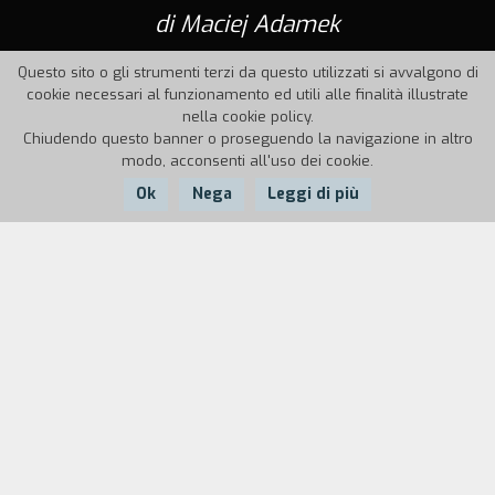
di Maciej Adamek
Questo sito o gli strumenti terzi da questo utilizzati si avvalgono di
cookie necessari al funzionamento ed utili alle finalità illustrate
nella cookie policy.
Chiudendo questo banner o proseguendo la navigazione in altro
modo, acconsenti all'uso dei cookie.
Ok
Nega
Leggi di più
Nazione:
Anno:
Durata:
Kazakhistan
1996
10'
Adam è un ragazzo che non prende alcuna
decisione importante senza prima far ricorso alla
magia. Di volta in volta consulta sfere di
cristallo, tarocchi e un programma astrologico