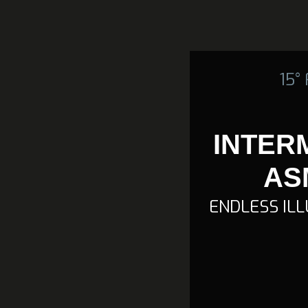
15°
INTERM
AS
ENDLESS IL