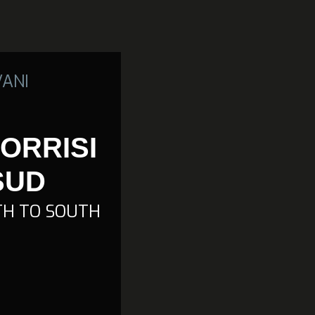
VANI
SORRISI
SUD
TH TO SOUTH