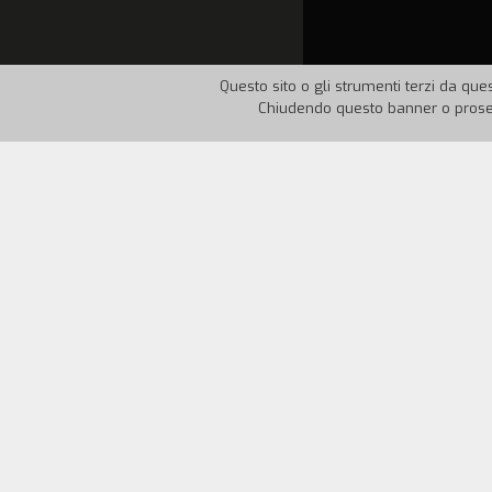
Questo sito o gli strumenti terzi da ques
Chiudendo questo banner o proseg
Nazione:
Italia
Anno:
19
Dopo un primo passaggio al Sud, Sirene 
metamorfosi. Ale Sirena si aggira inqui
della sua coda, viene presa ma subito li
continua a ripartire dai vari luoghi in 
mano, ha tempo di intrecciare amori con