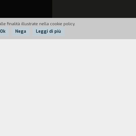
e finalità illustrate nella cookie policy.
Ok
Nega
Leggi di più
 e altri attraversando nuove
come Giuli che ha perso l'ultimo resto
destini di molti di loro. Vero intanto
 assorto su un sampietrino che tiene in