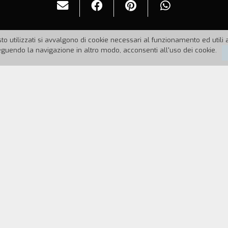
to utilizzati si avvalgono di cookie necessari al funzionamento ed utili all
uendo la navigazione in altro modo, acconsenti all'uso dei cookie.
97
Durata:
90'
e Sireni vanno ancora al Nord, alcuni rincorrendosi
eta tra gli umani a interrogare presente e passato: 
berata dai guardiani del Castello, dove convergono i 
cui è giunta. Ricompare anche Lou Vent che, mentre è
 chi incontra.