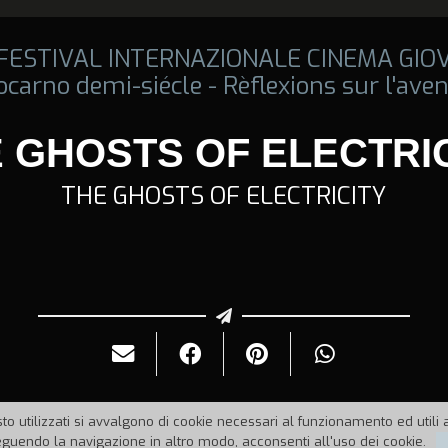
 FESTIVAL INTERNAZIONALE CINEMA GIO
ocarno demi-siécle - Rèflexions sur l'aven
 GHOSTS OF ELECTRI
THE GHOSTS OF ELECTRICITY
to utilizzati si avvalgono di cookie necessari al funzionamento ed utili all
uendo la navigazione in altro modo, acconsenti all'uso dei cookie.