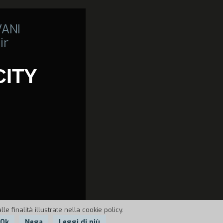
VANI
ir
CITY
e finalità illustrate nella cookie policy.
Ok
Nega
Leggi di più