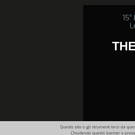
15°
L
THE
Questo sito o gli strumenti terzi da ques
Chiudendo questo banner o proseg