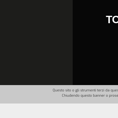
T
Questo sito o gli strumenti terzi da ques
Chiudendo questo banner o proseg