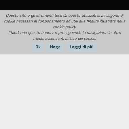
Questo sito o gli strumenti terzi da questo utilizzati si avvalgono di
cookie necessari al funzionamento ed utili alle finalità illustrate nella
cookie policy.
Chiudendo questo banner o proseguendo la navigazione in altro
modo, acconsenti all'uso dei cookie.
Ok
Nega
Leggi di più
Nazione:
Anno:
Durata:
Angola
1972
110'
Nella sua vecchia casa, Gabriel produce un
ratticida con l'aiuto di sua moglie Beatriz e dei
figli, gli adolescenti Utopía e Porvenir, e la piccola
Voluntad. Gabriel non permette che i suoi
familiari escano i casa e impone loro una severa
disciplina. Fuori di casa, Gabriel mangia la carne