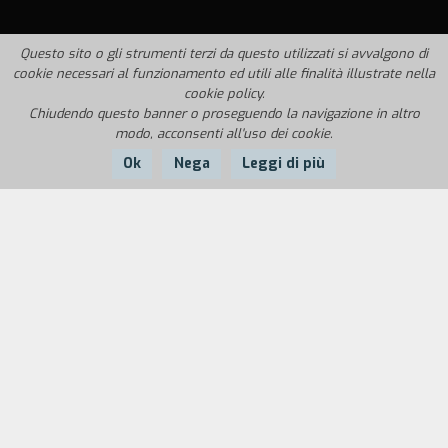
Questo sito o gli strumenti terzi da questo utilizzati si avvalgono di
cookie necessari al funzionamento ed utili alle finalità illustrate nella
cookie policy.
Chiudendo questo banner o proseguendo la navigazione in altro
modo, acconsenti all'uso dei cookie.
Ok
Nega
Leggi di più
Nazione:
Anno:
Durata:
Angola
1978
95'
Dopo una fallita rapina a una banca, Tarzán Lira
decide di ritirarsi definitivamente dalla malavita e
di riabilitarsi lavorando onestamente come
esattore della stessa banca che ha tentato di
derubare. Un incontro con il capo di polizia Prieto
ne risveglia i ricordi. Lira aveva rubato dei