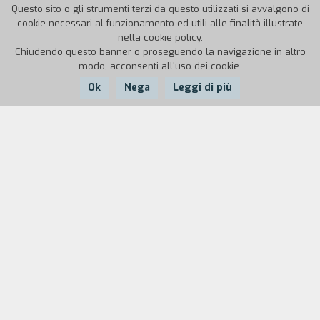
Questo sito o gli strumenti terzi da questo utilizzati si avvalgono di
cookie necessari al funzionamento ed utili alle finalità illustrate
nella cookie policy.
Chiudendo questo banner o proseguendo la navigazione in altro
modo, acconsenti all'uso dei cookie.
Ok
Nega
Leggi di più
Nazione:
Anno:
Durata:
Francia
1984
104'
"All'inizio degli anni '80 abbiamo organizzato
varie performances. Partivamo dall'idea che non
fosse giusto. Si arriva sempre a film finito o
quasi. Hai delle immagini su cui lavorare e
qualcuno ti chiede di aggiungere la musica. 'E se
tu facessi la musica e io cercassi di seguirti con
le immagini?' Cominciammo a lavorare a questa