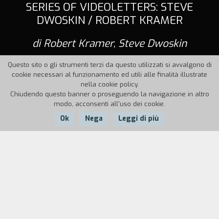
SERIES OF VIDEOLETTERS: STEVE
DWOSKIN / ROBERT KRAMER
di Robert Kramer, Steve Dwoskin
Questo sito o gli strumenti terzi da questo utilizzati si avvalgono di
cookie necessari al funzionamento ed utili alle finalità illustrate
nella cookie policy.
Chiudendo questo banner o proseguendo la navigazione in altro
modo, acconsenti all'uso dei cookie.
Ok
Nega
Leggi di più
Nazione:
Anno:
Francia, UK
1991
Durata:
"Le videolettere a Steve sono state una cosa
davvero notevole. Non mi ricordo come abbiamo
cominciato. È stato all'ombra di
Berlin
. Mi piace