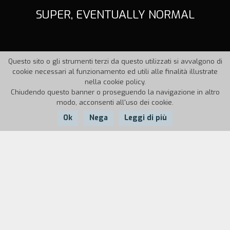
SUPER, EVENTUALLY NORMAL
Questo sito o gli strumenti terzi da questo utilizzati si avvalgono di
cookie necessari al funzionamento ed utili alle finalità illustrate
nella cookie policy.
Chiudendo questo banner o proseguendo la navigazione in altro
modo, acconsenti all'uso dei cookie.
Ok
Nega
Leggi di più
Nazione:
Anno:
Durata:
Italia
1997
50'
Selezione di diciannove contributi esterni allo
studio per la trasmissione
Supergiovani
,
realizzata da Nino Criscenti, mandata in onda su