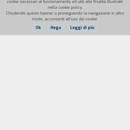
cookie necessari al funzionamento ed utili alle finalità illustrate
nella cookie policy.
Chiudendo questo banner o proseguendo la navigazione in altro
modo, acconsenti all'uso dei cookie.
Ok
Nega
Leggi di più
Nazione:
Anno:
Durata:
Italia
1997
13'
Pisa, 15 febbraio 1997. Il video è la
rappresentazione del viaggio, compiuto dagli
allievi, all'interno della manifestazione
organizzata dal Comitato "Liberi liberi" in
sostegno della revisione del processo a Sofri,
Bompressi e Pietrostefani. Interviste, immagini, e
un significativo "schermo bianco" registrano e
propongono alcune domande: è un viaggio della