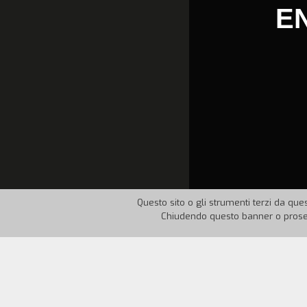
E
Questo sito o gli strumenti terzi da ques
Chiudendo questo banner o proseg
Nazione:
Italia
Anno:
19