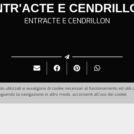
NTR'ACTE E CENDRILL
ENTR'ACTE E CENDRILLON
to utilizzati si avvalgono di cookie necessari al funzionamento ed utili all
uendo la navigazione in altro modo, acconsenti all'uso dei cookie.
96
Durata:
19'