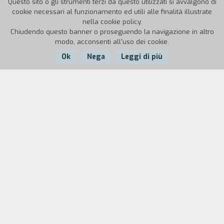
Questo sito o gli strumenti terzi da questo utilizzati si avvalgono di
cookie necessari al funzionamento ed utili alle finalità illustrate
nella cookie policy.
Chiudendo questo banner o proseguendo la navigazione in altro
modo, acconsenti all'uso dei cookie.
Ok
Nega
Leggi di più
Nazione:
Anno:
Durata:
Angola
1943
94'
Guardando le terre che furono della famiglia
Castro fino alla fine del
porfirismo
, Esperanza
racconta al figlio cadetto la propria storia.
Tempo addietro si era sposata in segreto con
José Luis, il figlio del padrone coinvolto nel
movimento rivoluzionario a dispetto del padre.
Per questo era stata buttata fuori di casa e
perseguitata. Doña Clara, la madre di José Luis,