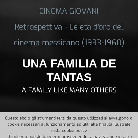
CINEMA GIOVANI
Retrospettiva - Le età d'oro del
cinema messicano (1933-1960)
UNA FAMILIA DE
TANTAS
A FAMILY LIKE MANY OTHERS
Questo sito o gli strumenti terzi da questo utilizzati si avvalgono di
cookie necessari al funzionamento ed utili alle finalità illustrate
nella cookie policy.
Chiudendo questo banner o proseguendo la navigazione in altro