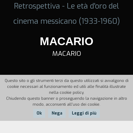
Retrospettiva - Le età d'oro del
cinema messicano (1933-1960)
MACARIO
MACARIO
Questo sito o gli strumenti terzi da questo utilizzati si avvalgono di
cookie necessari al funzionamento ed utili alle finalità illustrate
nella cookie policy.
Chiudendo questo banner o proseguendo la navigazione in altro
modo, acconsenti all'uso dei cookie.
Ok
Nega
Leggi di più
Nazione:
Anno:
Durata: