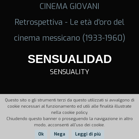
CINEMA GIOVANI
Retrospettiva - Le età d'oro del
cinema messicano (1933-1960)
SENSUALIDAD
SENSUALITY
Questo sito o gli strumenti terzi da questo utilizzati si avvalgono di
cookie necessari al funzionamento ed utili alle finalità illustrate
nella cookie policy.
Chiudendo questo banner o proseguendo la navigazione in altro
modo, acconsenti all'uso dei cookie.
Ok
Nega
Leggi di più