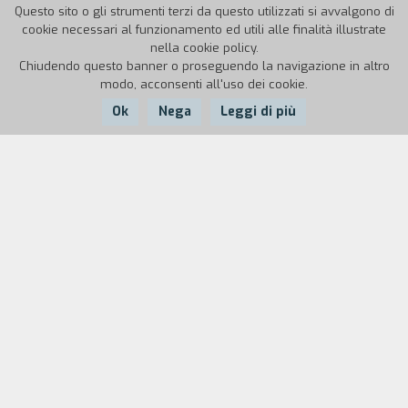
Questo sito o gli strumenti terzi da questo utilizzati si avvalgono di
cookie necessari al funzionamento ed utili alle finalità illustrate
nella cookie policy.
Chiudendo questo banner o proseguendo la navigazione in altro
modo, acconsenti all'uso dei cookie.
Ok
Nega
Leggi di più
Nazione:
Anno:
Durata:
UK
1986
55'
"È la storia di un vecchio colonnello inglese che
ha vissuto per 40 anni nei Tropici e che, cacciato
dal Kenya, deve tornare in Inghilterra. Si mette in
evidenza la differenza fra i due tipi di vita nei due
paesi e la reazione del colonnello dopo il ritorno."
(Molly Dineen)