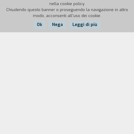
nella cookie policy.
Chiudendo questo banner o proseguendo la navigazione in altro
modo, acconsenti all'uso dei cookie.
Ok
Nega
Leggi di più
Nazione:
Anno:
Durata:
Italia
1986
15'
"Gli oggetti possono essere sensuali? L'atto
d'amore che gli esseri ad un certo punto non
sanno o non possono più compiere viene portato
a termine da comuni elettrodomestici attraverso
una funambolica evoluzione fantascientifica che
fa ironicamente il verso a Kubrick." (Claudio De
Maglio)