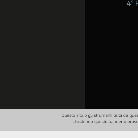
4°
Questo sito o gli strumenti terzi da ques
Chiudendo questo banner o proseg