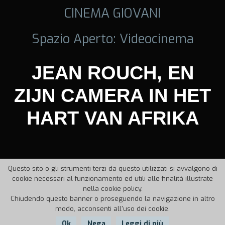
CINEMA GIOVANI
Spazio Aperto: Videocinema
JEAN ROUCH, EN
ZIJN CAMERA IN HET
HART VAN AFRIKA
Questo sito o gli strumenti terzi da questo utilizzati si avvalgono di
cookie necessari al funzionamento ed utili alle finalità illustrate
nella cookie policy.
Chiudendo questo banner o proseguendo la navigazione in altro
modo, acconsenti all'uso dei cookie.
Ok
Nega
Leggi di più