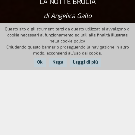
LA NOTTE BRUCIA
di Angelica Gallo
Questo sito o gli strumenti terzi da questo utilizzati si avvalgono di
cookie necessari al funzionamento ed utili alle finalità illustrate
nella cookie policy.
Chiudendo questo banner o proseguendo la navigazione in altro
modo, acconsenti all'uso dei cookie.
Ok
Nega
Leggi di più
Nazione:
Anno:
Durata:
Italia
2021
15
Massimo e i suoi amici ventenni sono ragazzi di
provincia senza arte né parte che trascorrono le
giornate a imbottirsi di sostanze stupefacenti.
Scese le tenebre, si aggirano come animali da