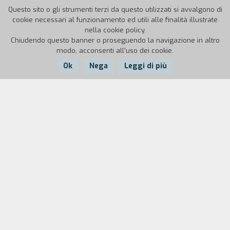
Questo sito o gli strumenti terzi da questo utilizzati si avvalgono di
cookie necessari al funzionamento ed utili alle finalità illustrate
nella cookie policy.
Chiudendo questo banner o proseguendo la navigazione in altro
modo, acconsenti all'uso dei cookie.
Ok
Nega
Leggi di più
Nazione:
Anno:
Durata:
USA
1965
4'30''; es
Il materiale del film è un pezzo lungo soltanto
poco più di un secondo, che viene continuamente
ripetuto e a volte accorciato di qualche
fotogramma.
Questo è uno dei film che sono stati chiamati
"minimali", sia in quanto descrizione di un
contenuto minimo sia in riferimento all'arte