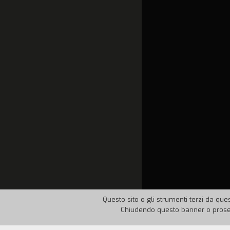
Questo sito o gli strumenti terzi da ques
Chiudendo questo banner o proseg