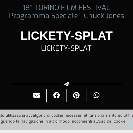
18° TORINO FILM FESTIVAL
Programma Speciale - Chuck Jones
LICKETY-SPLAT
LICKETY-SPLAT
to utilizzati si avvalgono di cookie necessari al funzionamento ed utili all
uendo la navigazione in altro modo, acconsenti all'uso dei cookie.