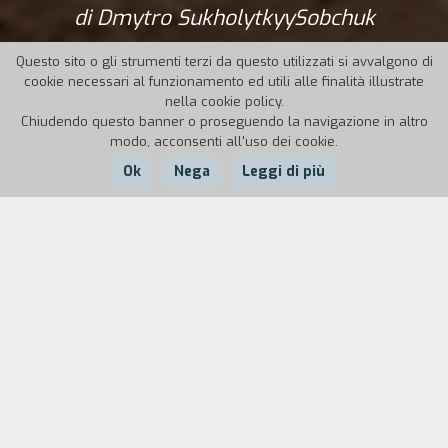
di Dmytro SukholytkyySobchuk
Questo sito o gli strumenti terzi da questo utilizzati si avvalgono di
cookie necessari al funzionamento ed utili alle finalità illustrate
nella cookie policy.
Chiudendo questo banner o proseguendo la navigazione in altro
modo, acconsenti all'uso dei cookie.
Ok
Nega
Leggi di più
Nazione:
Ucraina,
Anno:
Durata:
Francia, Polonia, Cile
2022
106'
Ucraina occidentale, vigilia del tradizionale
carnevale di Malanka. Pamfir torna dalla sua
famiglia dopo mesi di assenza. L’amore che lo
lega al suo mondo e alle sue persone è tale che